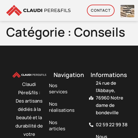
CONTACT
Catégorie :
Conseils
Navigation
Informations
24 rue de
Claudi
Nos
l'Abbaye,
services
Père&fils :
76960 Notre
Des artisans
Nos
dame de
dédiés à la
réalisations
bondeville
beauté et la
Nos
02 59 22 99 38
durabilité de
articles
votre
Nous