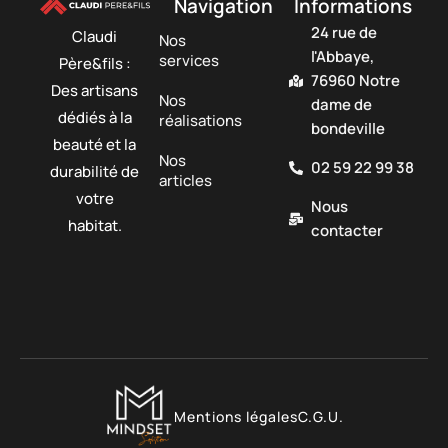
Navigation
Informations
24 rue de
Claudi
Nos
l'Abbaye,
services
Père&fils :
76960 Notre
Des artisans
Nos
dame de
dédiés à la
réalisations
bondeville
beauté et la
Nos
02 59 22 99 38
durabilité de
articles
votre
Nous
habitat.
contacter
Mentions légales
C.G.U.